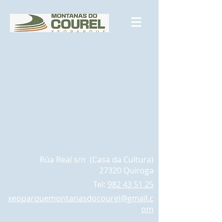
Rúa Real s/n (Casa da Cultura)
27320 Quiroga
Tel:
982 43 51 25
xeoparquemontanasdocourel@gmail.c
om