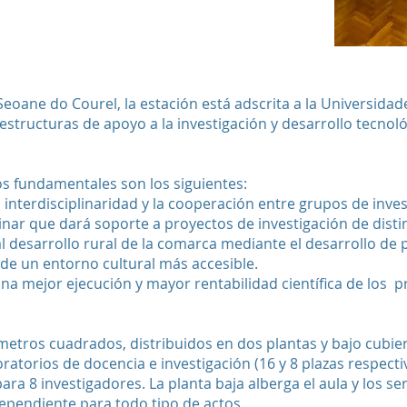
Seoane do Courel, la
estación
está adscrita a la
Universidad
aestructuras de apoyo a la investigación y desarrollo tecnoló
os fundamentales son los siguientes:
a interdisciplinaridad y la cooperación entre grupos de inv
linar que dará soporte a proyectos de investigación de disti
al desarrollo rural de la comarca mediante el desarrollo de p
de un entorno cultural más accesible.
 una mejor ejecución y mayor rentabilidad científica de los 
metros cuadrados, distribuidos en dos plantas y bajo cubier
boratorios de docencia e investigación (16 y 8 plazas respec
ara 8 investigadores. La planta baja alberga el aula y los se
pendiente para todo tipo de actos.