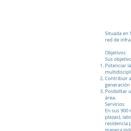
Situada en 
red de infr
Objetivos
Sus objetiv
Potenciar l
multidiscip
Contribuir 
generación 
Posibilitar
área.
Servicios
En sus 900 
plazas), la
residencia p
manera inde