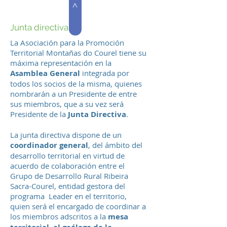
>
Junta directiva
La Asociación para la Promoción
Territorial Montañas do Courel tiene su
máxima representación en la
Asamblea General
integrada por
todos los socios de la misma, quienes
nombrarán a un Presidente de entre
sus miembros, que a su vez será
Presidente de la
Junta Directiva
.
La junta directiva dispone de un
coordinador general
, del ámbito del
desarrollo territorial en virtud de
acuerdo de colaboración entre el
Grupo de Desarrollo Rural Ribeira
Sacra-Courel, entidad gestora del
La estructura de dirección
programa Leader en el territorio,
proyectada está ideada para dar
quien será el encargado de coordinar a
cabida en la misma al
los miembros adscritos a la
mesa
empoderamiento local, utilizando