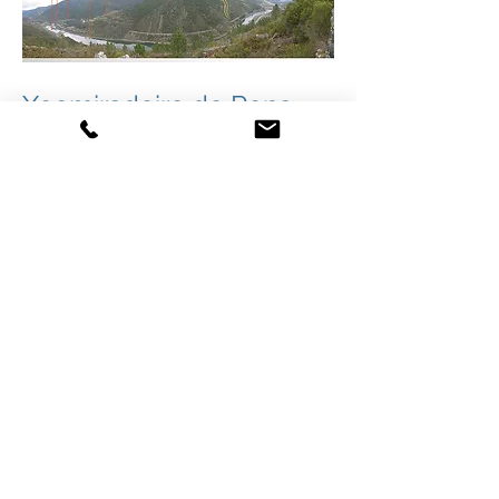
Xeomiradoiro de Pena
do Ladeiro
Preto do curso do río Sil, dende este
punto podemos apreciar o efecto do
caudal da auga sobre o terreo,
modelando a paisaxe e orixinando, en
conxunto con outros fenómenos
naturais, ao orografía actual.
Ver en Google Maps:
prema aquí
Coordenadas:
42.453172
, -7.340161
Rúa Real s/n (Casa da Cultura)
27320 Quiroga